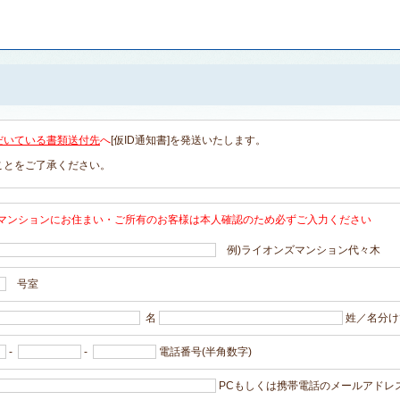
だいている書類送付先
へ
[仮ID通知書]を発送いたします。
ことをご了承ください。
マンションにお住まい・ご所有のお客様は本人確認のため必ずご入力ください
例)ライオンズマンション代々木
号室
名
姓／名分け
-
-
電話番号(半角数字)
PCもしくは携帯電話のメールアドレス 