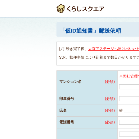
「仮ID通知書」郵送依頼
お手続き完了後、
大京アステージへ届け出いた
なお、郵便事情により到着まで数日かかります
※弊社管理
マンション名
(必須)
部屋番号
(必須)
氏名
(必須)
姓
電話番号
(必須)